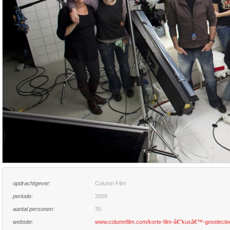
opdrachtgever:
Column Film
periode:
2009
aantal personen:
35
website:
www.columnfilm.com/korte-film-â€˜kusâ€™-geselecteer