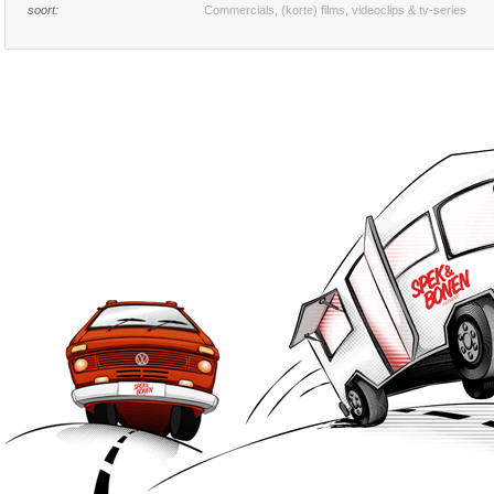
soort:
Commercials, (korte) films, videoclips & tv-series