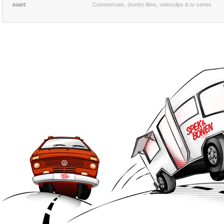
soort:
Commercials, (korte) films, videoclips & tv-series