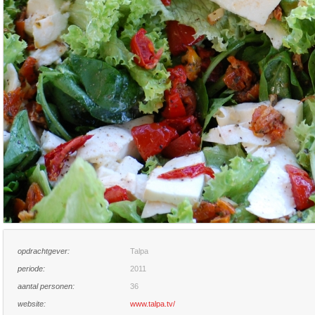
opdrachtgever:
Talpa
periode:
2011
aantal personen:
36
website:
www.talpa.tv/